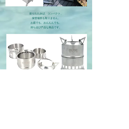
折りたたみば、コンパクト、
保管場所も取りません。
お庭でも、おんんんでも、
​持ち运び产品な商品です。
小さくて、持ちちび便利な、焼き肉コンロです。
小さいなに火力がとても良いです。
みんなで、楽しい烧肉パーティーを、
​お楽しみください。
竹ペレット・香りが心地よいマンゴウペレット