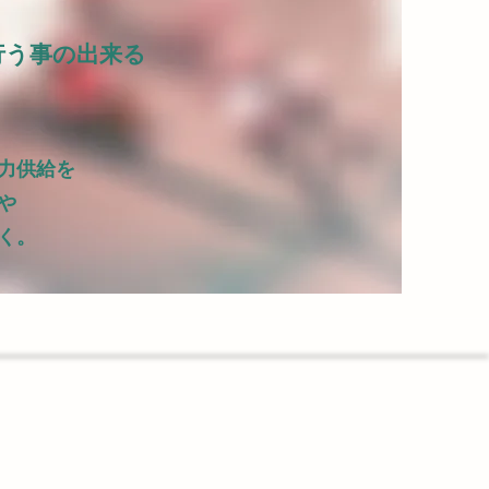
行う事の出来る
力供給を
や
く。