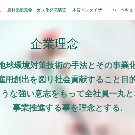
ム
農林業廃棄物・ガス化発電装置
木質ペレタイザー
バーベキュ
企業理念
地球環境対策技術の手法とその事業
雇用創出を図り社会貢献すること目
ような強い意志をもって全社員一丸と
事業推進する事を理念とする.