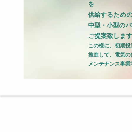
を
供給するため
中型・小型の
ご提案致しま
この様に、初期投
推進して、電気の
メンテナンス事業