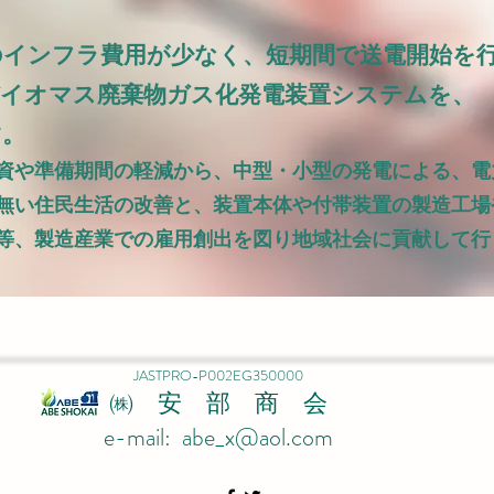
のインフラ費用が少なく、短期間で送電開始を
バイオマス廃棄物ガス化発電装置システムを、
す。
資や準備期間の軽減から、中型・小型の発電による、電
無い住民生活の改善と、装置本体や付帯装置の製造工場
等、製造産業での雇用創出を図り地域社会に貢献して行
JASTPRO-P002EG350000​
​㈱ 安 部 商 会
e-mail:
abe_x@aol.com